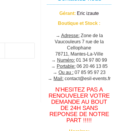
Gérant:
Eric izaute
Boutique et Stock :
→
Adresse:
Zone de la
Vaucouleurs 7 rue de la
Cellophane
78711, Mantes-La-Ville
→
Numéro:
01 34 97 80 99
→
Portable:
06 20 46 13 85
→
Ou au :
07 85 95 97 23
→
Mail:
contact@esil-events.fr
N'HESITEZ PAS A
RENOUVELER VOTRE
DEMANDE AU BOUT
DE 24H SANS
REPONSE DE NOTRE
PART !!!!!