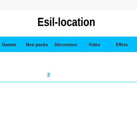
Games
Nos packs
Décoration
Vidéo
Effets
2