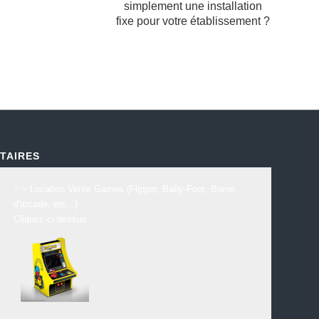
simplement une installation
fixe pour votre établissement ?
TAIRES
↑ ~ Location Vente Games (Flipper, Baby-Foot, Borne
d'arcade, etc...)
Cliquez-ci dessus