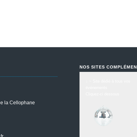
NOS SITES COMPLÉMEN
↓ ~ Site dédié à tous vos
événements
Cliquez-ci dessous
de la Cellophane
5
fr