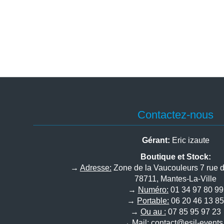
Contactez-nous
Gérant:
Eric izaute
Boutique et Stock:
→
Adresse:
Zone de la Vaucouleurs 7 rue 
78711, Mantes-La-Ville
→
Numéro:
01 34 97 80 99
→
Portable:
06 20 46 13 8
→
Ou au :
07 85 95 97 23
→
Mail:
contact@esil-events.