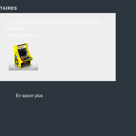
TAIRES
↑ ~ Location Vente Games (Flipper, Baby-Foot, Borne
d'arcade, etc...)
Cliquez-ci dessus
En savoir plus