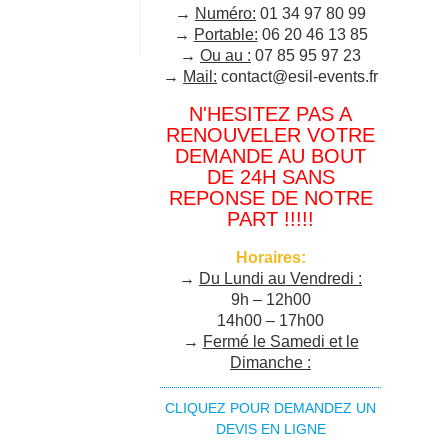
→
Numéro:
01 34 97 80 99
→
Portable:
06 20 46 13 85
→
Ou au :
07 85 95 97 23
→
Mail:
contact@esil-events.fr
N'HESITEZ PAS A
RENOUVELER VOTRE
DEMANDE AU BOUT
DE 24H SANS
REPONSE DE NOTRE
PART !!!!!
Horaires:
→
Du Lundi au Vendredi :
9h – 12h00
14h00 – 17h00
→
Fermé le Samedi et le
Dimanche :
CLIQUEZ POUR DEMANDEZ UN
DEVIS EN LIGNE