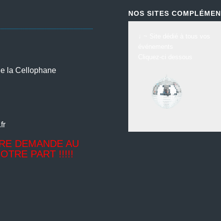
NOS SITES COMPLÉMEN
↓ ~ Site dédié à tous vos
événements
Cliquez-ci dessous
de la Cellophane
5
fr
TRE DEMANDE AU
TRE PART !!!!!