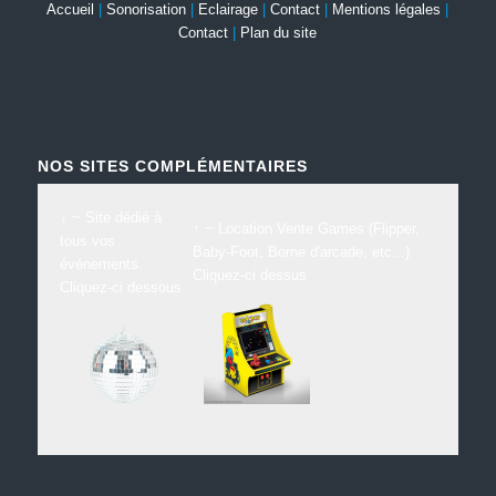
Accueil
|
Sonorisation
|
Eclairage
|
Contact
|
Mentions légales
|
Contact
|
Plan du site
NOS SITES COMPLÉMENTAIRES
↓ ~ Site dédié à
↑ ~ Location Vente Games (Flipper,
tous vos
Baby-Foot, Borne d'arcade, etc...)
événements
Cliquez-ci dessus
Cliquez-ci dessous