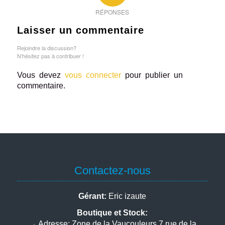
RÉPONSES
Laisser un commentaire
Rejoindre la discussion?
N’hésitez pas à contribuer !
Vous devez
vous connecter
pour publier un
commentaire.
Contactez-nous
Gérant:
Eric izaute
Boutique et Stock:
→
Adresse:
Zone de la Vaucouleurs 7 rue de la