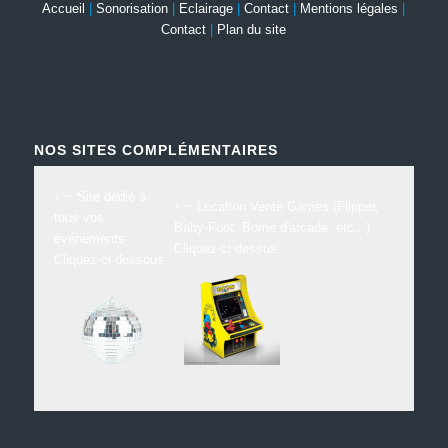
Accueil
|
Sonorisation
|
Eclairage
|
Contact
|
Mentions légales
|
Contact
|
Plan du site
NOS SITES COMPLÉMENTAIRES
↓ ~ Site dédié à
↑ ~ Location Vente Games (Flipper,
tous vos
Baby-Foot, Borne d'arcade, etc...)
événements
Cliquez-ci dessus
Cliquez-ci dessous