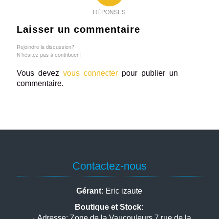
RÉPONSES
Laisser un commentaire
Rejoindre la discussion?
N’hésitez pas à contribuer !
Vous devez
vous connecter
pour publier un
commentaire.
Contactez-nous
Gérant:
Eric izaute
Boutique et Stock:
→
Adresse:
Zone de la Vaucouleurs 7 rue de la