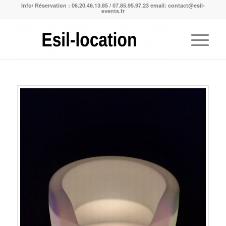
Info/ Réservation : 06.20.46.13.85 / 07.85.95.97.23 email: contact@esil-
events.fr