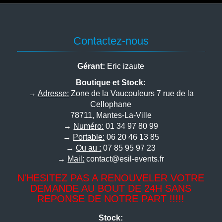
Contactez-nous
Gérant:
Eric izaute
Boutique et Stock:
→
Adresse:
Zone de la Vaucouleurs 7 rue de la
Cellophane
78711, Mantes-La-Ville
→
Numéro:
01 34 97 80 99
→
Portable:
06 20 46 13 85
→
Ou au :
07 85 95 97 23
→
Mail:
contact@esil-events.fr
N'HESITEZ PAS A RENOUVELER VOTRE
DEMANDE AU BOUT DE 24H SANS
REPONSE DE NOTRE PART !!!!!
Stock: