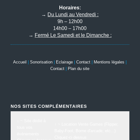
Horaires:
→
Du Lundi au Vendredi :
9h – 12h00
14h00 – 17h00
→
Fermé Le Samedi et le Dimanche :
Accueil
|
Sonorisation
|
Eclairage
|
Contact
|
Mentions légales
|
Contact
|
Plan du site
NOS SITES COMPLÉMENTAIRES
↓ ~ Site dédié à
↑ ~ Location Vente Games (Flipper,
tous vos
Baby-Foot, Borne d'arcade, etc...)
événements
Cliquez-ci dessus