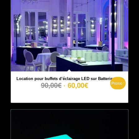
Location pour buffets d’éclairage LED sur Batterie
Le
Le
90,00
€
60,00
€
Promo !
prix
prix
initial
actuel
était :
est :
90,00€.
60,00€.